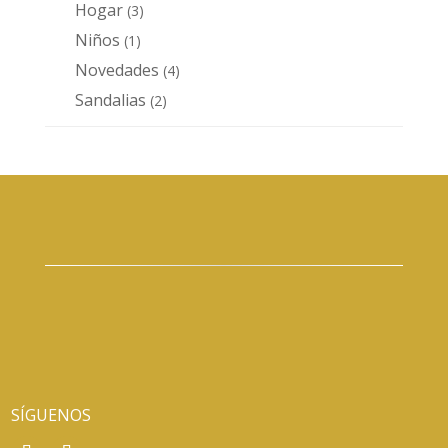
productos
Hogar
3
3
productos
Niños
1
1
producto
Novedades
4
4
productos
Sandalias
2
2
productos
SÍGUENOS