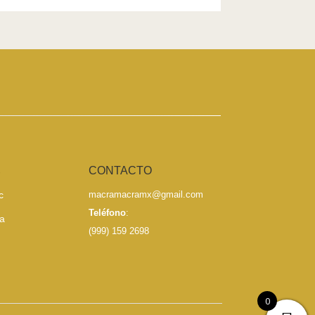
S
CONTACTO
c
macramacramx@gmail.com
Teléfono
:
a
(999) 159 2698
0