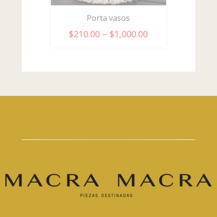
Porta vasos
$
210.00
–
$
1,000.00
$
600