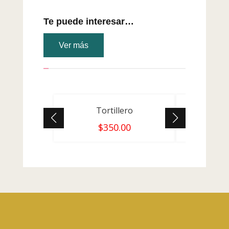
Te puede interesar…
Ver más
Tortillero
Por
$
350.00
$
210.00