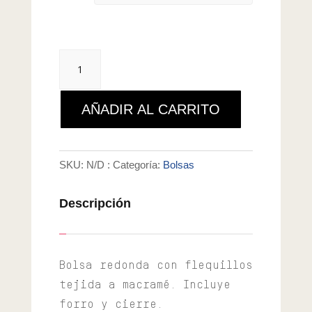
Bolsa
Akumal
cantidad
AÑADIR AL CARRITO
SKU:
N/D
Categoría:
Bolsas
Descripción
Bolsa redonda con flequillos
tejida a macramé. Incluye
forro y cierre.