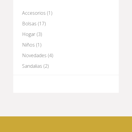
1
Accesorios
1
producto
17
Bolsas
17
productos
3
Hogar
3
productos
1
Niños
1
producto
4
Novedades
4
productos
2
Sandalias
2
productos