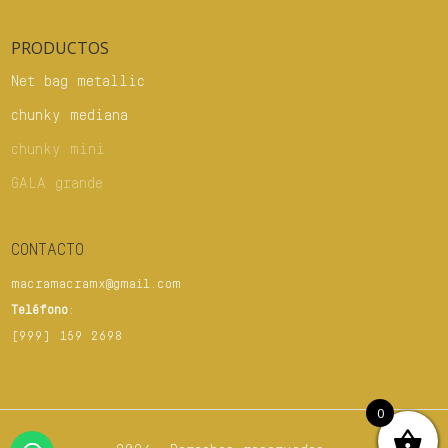
PRODUCTOS
Net bag metallic
chunky mediana
chunky mini
GALA grande
CONTACTO
macramacramx@gmail.com
Teléfono
:
(999) 159 2698
0