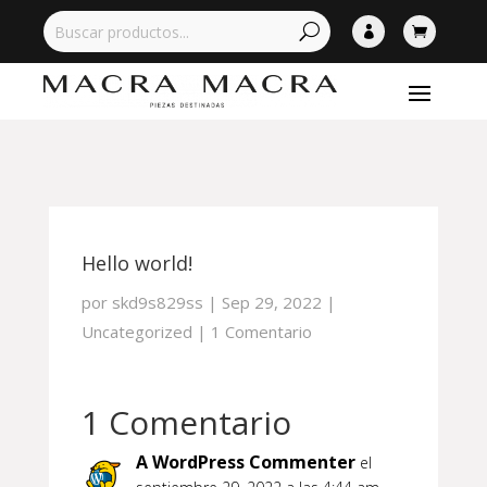


Hello world!
por
skd9s829ss
|
Sep 29, 2022
|
Uncategorized
|
1 Comentario
1 Comentario
A WordPress Commenter
el