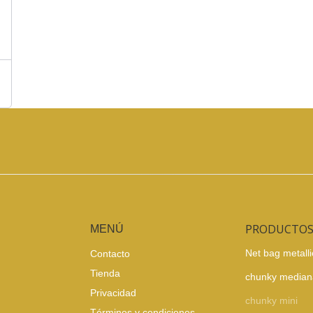
PRODUCTO
MENÚ
Net bag metalli
Contacto
Tienda
chunky median
Privacidad
chunky mini
Términos y condiciones