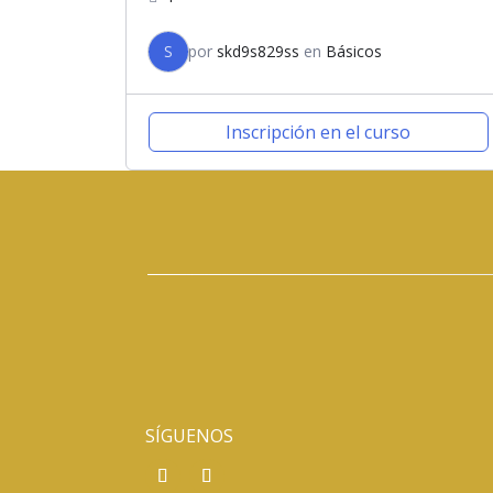
S
por
skd9s829ss
en
Básicos
Inscripción en el curso
SÍGUENOS