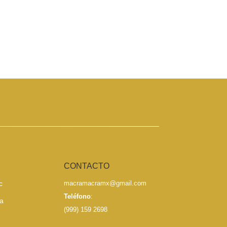
S
CONTACTO
c
macramacramx@gmail.com
Teléfono
:
a
(999) 159 2698