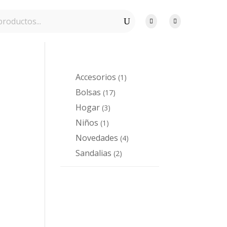


Accesorios
1
1
producto
Bolsas
17
17
productos
Hogar
3
3
productos
Niños
1
1
producto
Novedades
4
4
productos
Sandalias
2
2
productos