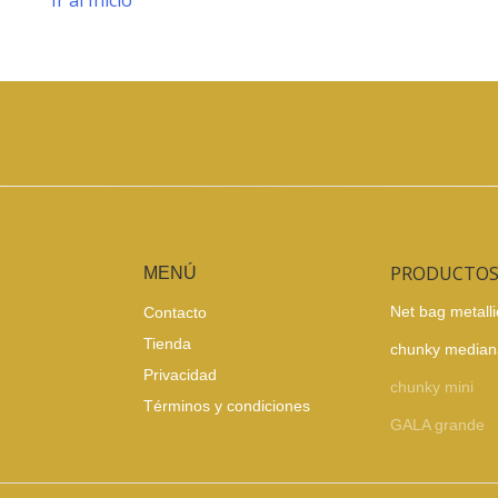
Ir al Inicio
PRODUCTO
MENÚ
Net bag metalli
Contacto
Tienda
chunky median
Privacidad
chunky mini
Términos y condiciones
GALA grande