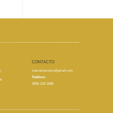
S
CONTACTO
c
macramacramx@gmail.com
Teléfono
:
a
(999) 159 2698