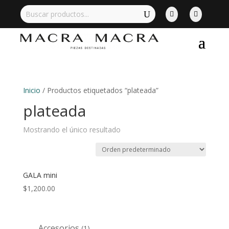


Inicio
/ Productos etiquetados “plateada”
plateada
Mostrando el único resultado
GALA mini
$
1,200.00
Accesorios
1
1