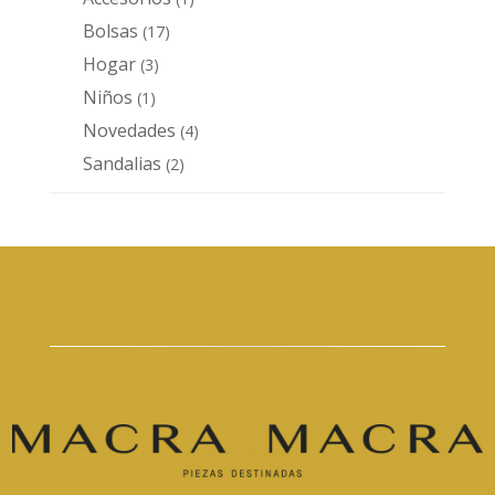
producto
Bolsas
17
17
productos
Hogar
3
3
productos
Niños
1
1
producto
Novedades
4
4
productos
Sandalias
2
2
productos