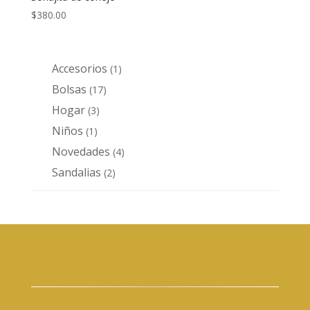
$
380.00
Accesorios
1
1
producto
Bolsas
17
17
productos
Hogar
3
3
productos
Niños
1
1
producto
Novedades
4
4
productos
Sandalias
2
2
productos