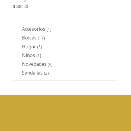
$
600.00
Accesorios
1
1
producto
Bolsas
17
17
productos
Hogar
3
3
productos
Niños
1
1
producto
Novedades
4
4
productos
Sandalias
2
2
productos