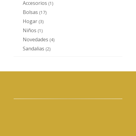
Accesorios
1
1
producto
Bolsas
17
17
productos
Hogar
3
3
productos
Niños
1
1
producto
Novedades
4
4
productos
Sandalias
2
2
productos