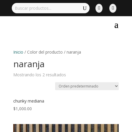


Inicio
/ Color del producto / naranja
naranja
Mostrando los 2 resultados
chunky mediana
$
1,000.00