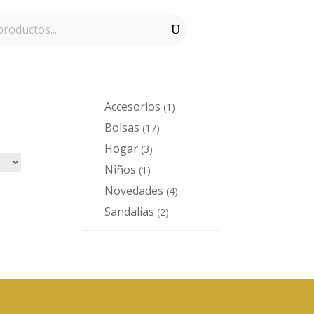
Accesorios
1
1
producto
Bolsas
17
17
productos
Hogar
3
3
productos
Niños
1
1
producto
Novedades
4
4
productos
Sandalias
2
2
productos