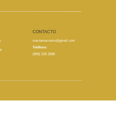
S
CONTACTO
c
macramacramx@gmail.com
Teléfono
:
a
(999) 159 2698